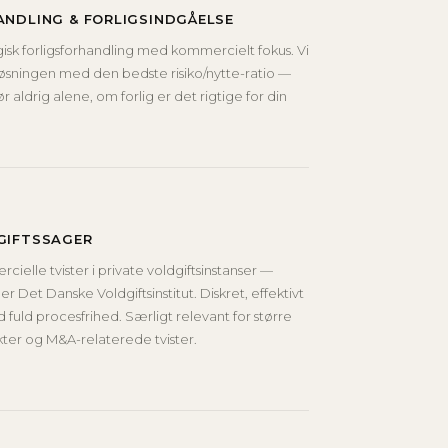
ANDLING & FORLIGSINDGÅELSE
isk forligsforhandling med kommercielt fokus. Vi
øsningen med den bedste risiko/nytte-ratio —
r aldrig alene, om forlig er det rigtige for din
GIFTSSAGER
ielle tvister i private voldgiftsinstanser —
r Det Danske Voldgiftsinstitut. Diskret, effektivt
fuld procesfrihed. Særligt relevant for større
ter og M&A-relaterede tvister.