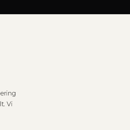
dering
t. Vi