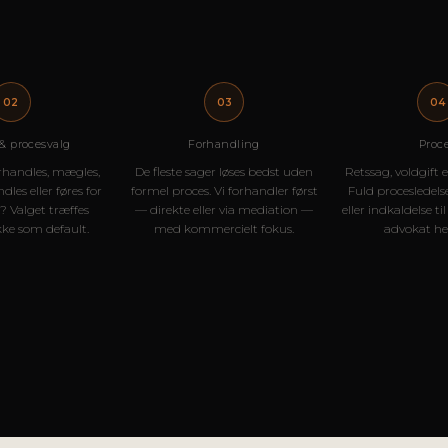
02
03
04
 & procesvalg
Forhandling
Proc
rhandles, mægles,
De fleste sager løses bedst uden
Retssag, voldgift 
dles eller føres for
formel proces. Vi forhandler først
Fuld procesledels
 Valget træffes
— direkte eller via mediation —
eller indkaldelse ti
kke som default.
med kommercielt fokus.
advokat hel