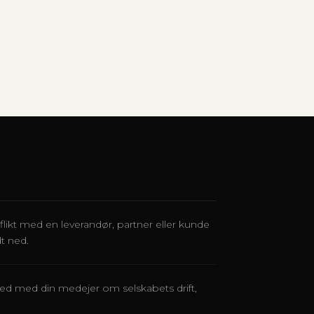
flikt med en leverandør, partner eller kunde
t ned.
ed med din medejer om selskabets drift,