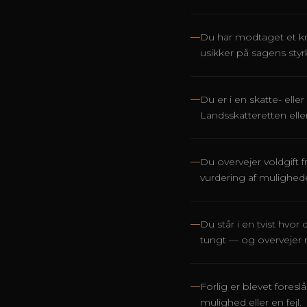
—
Du har modtaget et kra
usikker på sagens sty
—
Du er i en skatte- ell
Landsskatteretten ell
—
Du overvejer voldgift f
vurdering af mulighed
—
Du står i en tvist hvor 
tungt — og overvejer 
—
Forlig er blevet fores
mulighed eller en fejl.