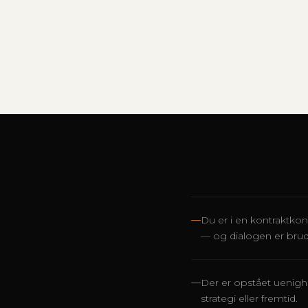
—
Du er i en kontraktkon
— og dialogen er brud
—
Der er opstået uenigh
strategi eller fremtid.