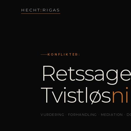
HECHT
:
RIGAS
KONFLIKTER
:
Retssage
Tvistløs
n
VURDERING · FORHANDLING · MEDIATION · D