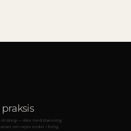
 praksis
e strategi — ikke med stævning.
anset om vejen ender i forlig,