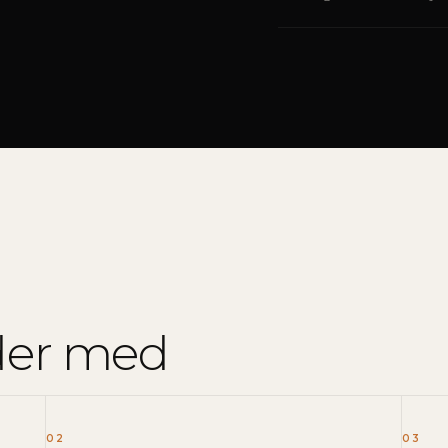
jder med
02
03