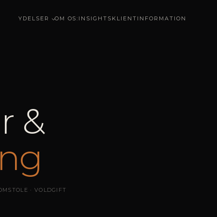
YDELSER
OM OS
:
INSIGHTS
KLIENTINFORMATION
r &
ing
OMSTOLE · VOLDGIFT