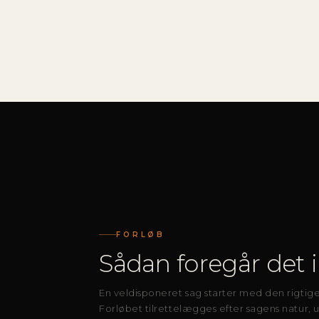
FORLØB
Sådan foregår det i
En veldisponeret sag starter med den rigtig
Forløbet tilrettelægges efter sagens natur, u