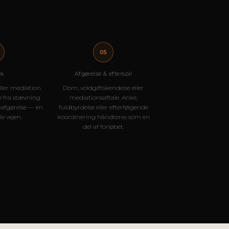
05
es
Afgørelse & efterspil
eller mediation.
Dom, voldgiftskendelse eller
e fra stævning
mediationsaftale. Anke,
l afgørelse — én
fuldbyrdelse eller efterfølgende
e vejen.
koordinering håndteres som en
del af forløbet.