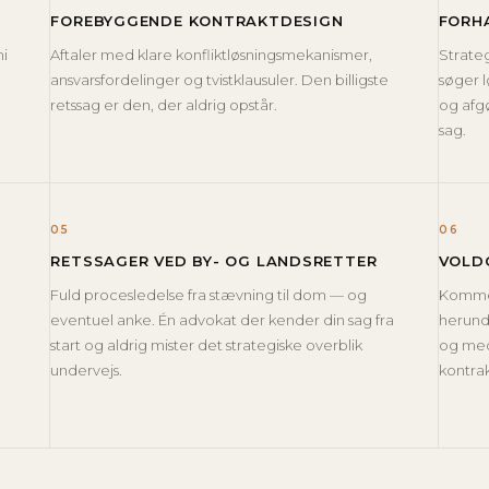
FOREBYGGENDE KONTRAKTDESIGN
FORH
mi
Aftaler med klare konfliktløsningsmekanismer,
Strateg
ansvarsfordelinger og tvistklausuler. Den billigste
søger l
retssag er den, der aldrig opstår.
og afgø
sag.
05
06
RETSSAGER VED BY- OG LANDSRETTER
VOLD
Fuld procesledelse fra stævning til dom — og
Kommerc
eventuel anke. Én advokat der kender din sag fra
herunde
n
start og aldrig mister det strategiske overblik
og med 
undervejs.
kontrak