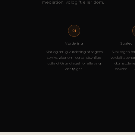
mediation, voldgift eller dom.
01
Vurdering
Strategi
Klar og ærlig vurdering af sagens
Skal sagen fo
styrke, økonomi og sandsynlige
voldgiftsbehan
udfald. Grundlaget for alle valg
domstolene?
der følger.
bevidst — i