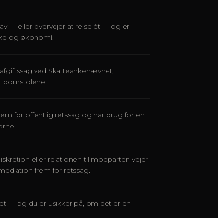
v — eller overvejer at rejse ét — og er
rke og økonomi.
er afgiftssag ved Skatteankenævnet,
er domstolene.
rem for offentlig retssag og har brug for en
erne.
diskretion eller relationen til modparten vejer
mediation frem for retssag.
lået — og du er usikker på, om det er en