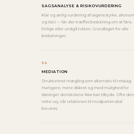
SAGSANALYSE & RISIKOVURDERING
Klar og ærlig vurdering af sagens styrke, økono
og risici — før der træffes beslutning om at føre,
forlige eller undgå tvisten. Grundlaget for alle
beslutninger.
04
MEDIATION
Struktureret mægling som alternativ til retssag.
Hurtigere, mere diskret og med mulighed for
løsninger domstolene ikke kan tilbyde. Ofte de
rette vej, når relationen til modparten skal
bevares.